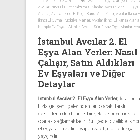
Beyaz
Aralık 10, 2024
Avcılar 2.el eşya alan yerler
,
Avcıl
Avcılar İkinci El Büro Malzemesi Alanlar
,
Avcılar İkinci El Eşya 
Eşya
Alanlar
,
Avcılar İkinci El Koşu Bandı Alan Yerler
,
Avcılar İkinci
İkinci El Oymalı Mobilya Alanlar
,
Avcılar İkinci El Ranza Alanla
İkinci
Komple Ev Eşyası Alanlar
,
Avcılar Sıfır Beyaz Eşya Alanlar
,
Avc
el
İstanbul Avcılar 2. El
spotçu
firması,
Eşya Alan Yerler: Nasıl
ev
Çalışır, Satın Aldıkları
eşyaları,
beyaz
Ev Eşyaları ve Diğer
eşya,
Detaylar
spot
eşya,
İstanbul Avcılar 2. El Eşya Alan Yerler
, İstanbul’
ikinci
hızla gelişen ilçelerinden biri olarak, farklı
el
sektörlerin de dinamik bir şekilde büyümesine
eşya,
olanak sağlamaktadır. Bu ilçede, özellikle ikinci
tv,
el eşya alım satımı yapan spotçular oldukça
klima,
yaygındır.
kombi