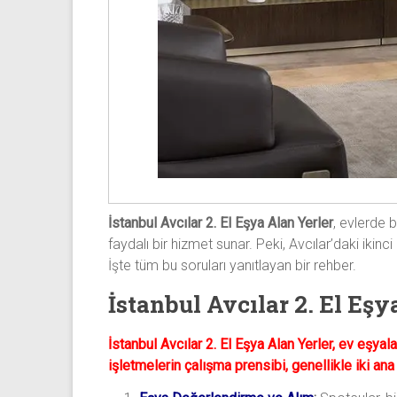
İstanbul Avcılar 2. El Eşya Alan Yerler
, evlerde 
faydalı bir hizmet sunar. Peki, Avcılar’daki ikinci
İşte tüm bu soruları yanıtlayan bir rehber.
İstanbul Avcılar 2. El Eş
İstanbul Avcılar 2. El Eşya Alan Yerler, ev eşyal
işletmelerin çalışma prensibi, genellikle iki an