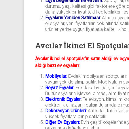
Eşya Değerlendirme ve Alım
:
Spotçular, bi
durumu, yaşı, kalitesi gibi faktörlere göre 
daha yüksek bir fiyat teklif edilebilirken, e
Eşyaların Yeniden Satılması
:
Alınan eşyalar,
el eşyalar, yeni fiyatlarının çok altında satı
ürünler yerine uygun fiyatlarla kaliteli ikinci 
Avcılar İkinci El Spotçula
Avcılar ikinci el spotçular’ın satın aldığı ev eşy
aldığı bazı ev eşyaları:
Mobilyalar:
Evdeki mobilyalar, spotçuların 
yaygın şekilde alınıp satılır. Mobilyaların sa
Beyaz Eşyalar:
Eski fakat iyi çalışan beya
Bu tür eşyaların işlevsel olması, alım fiyatı
Elektronik Eşyalar
:
Televizyon, klima, mikrod
elektronik cihazların çalışır durumda olmas
Dekorasyon Ürünleri
:
Antikalar, tablo ve he
yüksek fiyatlara alınıp satılabilir.
Diğer Ev Eşyaları:
Evin çeşitli köşelerinde y
pazarında değerlendirilebilir.