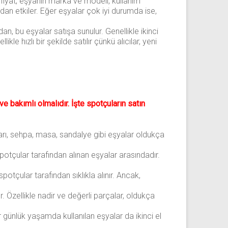
u fiyat, eşyanın marka ve modeli, kullanım
rudan etkiler. Eğer eşyalar çok iyi durumda ise,
dan, bu eşyalar satışa sunulur. Genellikle ikinci
likle hızlı bir şekilde satılır çünkü alıcılar, yeni
 ve bakımlı olmalıdır. İşte spotçuların satın
ları, sehpa, masa, sandalye gibi eşyalar oldukça
potçular tarafından alınan eşyalar arasındadır.
spotçular tarafından sıklıkla alınır. Ancak,
. Özellikle nadir ve değerli parçalar, oldukça
er günlük yaşamda kullanılan eşyalar da ikinci el