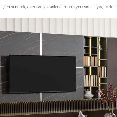
 biçimi sunarak, ekonomiyi canlandırmanın yanı sıra ihtiyaç fazlası