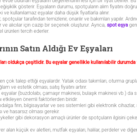
r evde bulunan eşyaların değerlendirilmesi için bir fiyat belirler. B
değişiklik gösterir. Eşyaların durumu, spotçuların alım fiyatını doğ
ski ve kullanılamaz eşyalar daha düşük fiyatlarla alınır.
 spotçular tarafından temizlenir, onarılır ve bakımları yapılır. Ardın
lır ve alıcılar için cazip bir seçenek oluşturur. Ayrıca,
spot eşya
genel
el ürünleri tercih ederler.
rının Satın Aldığı Ev Eşyaları
aları oldukça çeşitlidir. Bu eşyalar genellikle kullanılabilir durumda
en çok talep ettiği eşyalardır. Yatak odası takımları, oturma grup
ğlam ve estetik olması, satış fiyatını artırır.
z eşyalar (buzdolabı, çamaşır makinesi, bulaşık makinesi vb.) da s
nı etkileyen önemli faktörlerden biridir.
alga fırın, bilgisayarlar ve ses sistemleri gibi elektronik cihazlar, 
ı ve hasarsız olması gerekir.
ykeller gibi dekorasyon amaçlı ürünler de spotçuların ilgisini çeker
er alan küçük ev aletleri, mutfak eşyaları, halılar, perdeler ve diğ