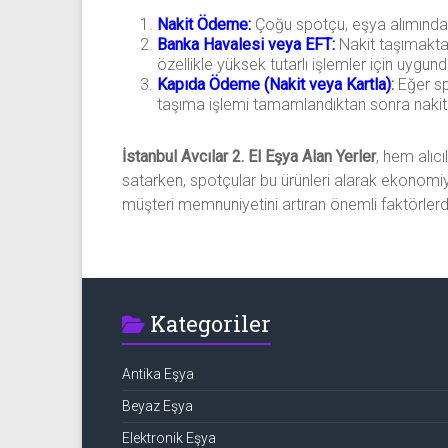
Nakit Ödeme:
Çoğu spotçu, eşya alımında n
Banka Havalesi veya EFT:
Nakit taşımakta
özellikle yüksek tutarlı işlemler için uygund
Kapıda Ödeme (Nakit veya Kartla)
:
Eğer sp
taşıma işlemi tamamlandıktan sonra nakit v
İstanbul Avcılar 2. El Eşya Alan Yerler
, hem alıcı
satarken, spotçular bu ürünleri alarak ekonomiye 
müşteri memnuniyetini artıran önemli faktörlerdi
Kategoriler
Antika Eşya
Beyaz Eşya
Elektronik Eşya