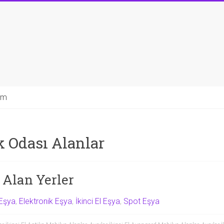
şim
k Odası Alanlar
a Alan Yerler
Eşya
,
Elektronik Eşya
,
İkinci El Eşya
,
Spot Eşya