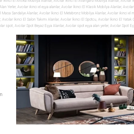
ar İkinci El Antika Mobilya Alanlar
,
Avcılar İkinci El Avangard Mobilya Alanlar
,
Avcılar İ
Alan Yerler
,
Avcılar ikinci el eşya alanlar
,
Avcılar İkinci El Klasik Mobilya Alanlar
,
Avcılar
 El Masa Sandalye Alanlar
,
Avcılar İkinci El Metebronz Mobilya Alanlar
,
Avcılar ikinci el 
r
,
Avcılar İkinci El Salon Takımı Alanlar
,
Avcılar İkinci El Spotcu
,
Avcılar İkinci El Yatak
ılar spot
,
Avcılar Spot Beyaz Eşya Alanlar
,
Avcılar spot eşya alan yerler
,
Avcılar Spot Eş
un