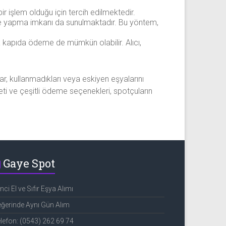
r işlem olduğu için tercih edilmektedir.
me yapma imkanı da sunulmaktadır. Bu yöntem,
 kapıda ödeme de mümkün olabilir. Alıcı,
lar, kullanmadıkları veya eskiyen eşyalarını
meti ve çeşitli ödeme seçenekleri, spotçuların
Gaye Spot
inci El ve Sıfır Eşya Alımı
ğerinde Aynı Gün Alım
lefon: (0543) 262 69 74