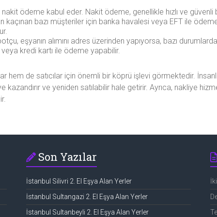
akit ödeme kabul eder. Nakit ödeme, genellikle hızlı ve güvenli bi
n kaçınan bazı müşteriler için banka havalesi veya EFT ile öde
ur.
otçu, eşyanın alımını adres üzerinden yapıyorsa, bazı durumlarda
eya kredi kartı ile ödeme yapabilir.
lar hem de satıcılar için önemli bir köprü işlevi görmektedir. İnsan
kazandırır ve yeniden satılabilir hale getirir. Ayrıca, nakliye hiz
r.
Son Yazılar
İstanbul Silivri 2. El Eşya Alan Yerler
İk
İstanbul Sultangazi 2. El Eşya Alan Yerler
De
İstanbul Sultanbeyli 2. El Eşya Alan Yerler
Te