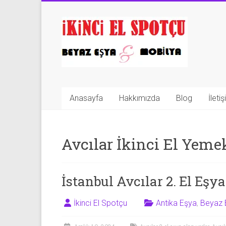
Skip
to
İkinci
content
El
Spotçu
|
Anasayfa
Hakkımızda
Blog
İleti
2.El
Eşya
Avcılar İkinci El Yeme
Alanlar
|
İstanbul Avcılar 2. El Eşy
Mobilya
|
İkinci El Spotçu
Antika Eşya
,
Beyaz 