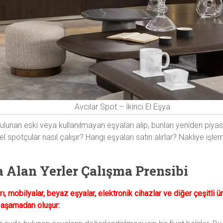
Avcılar Spot – İkinci El Eşya
bulunan eski veya kullanılmayan eşyaları alıp, bunları yeniden piya
 el spotçular nasıl çalışır? Hangi eşyaları satın alırlar? Nakliye işl
ya Alan Yerler Çalışma Prensibi
arı, mobilyalar, beyaz eşyalar, elektronik cihazlar ve diğer çeşitli 
a aşamadan oluşur: