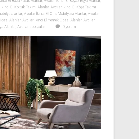
kinci El Baza Yatak Alanlar
,
Avcılar İkinci El Beyaz Eşya Alanlar
,
 İkinci El Koltuk Takımı Alanlar
,
Avcılar İkinci El Köşe Takımı
mobilya alanlar
,
Avcılar İkinci El Ofis Mobilyası Alanlar
,
Avcılar
 Odası Alanlar
,
Avcılar İkinci El Yemek Odası Alanlar
,
Avcılar
ya Alanlar
,
Avcılar spotçular
0 yorum