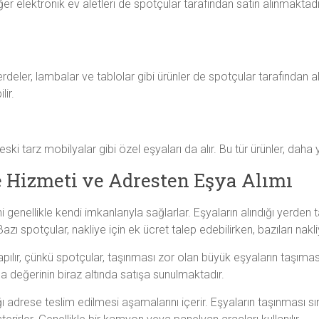
diğer elektronik ev aletleri de spotçular tarafından satın alınmaktad
rdeler, lambalar ve tablolar gibi ürünler de spotçular tarafından al
lir.
 eski tarz mobilyalar gibi özel eşyaları da alır. Bu tür ürünler, daha 
e Hizmeti ve Adresten Eşya Alımı
i genellikle kendi imkanlarıyla sağlarlar. Eşyaların alındığı yerden ta
azı spotçular, nakliye için ek ücret talep edebilirken, bazıları nakl
apılır, çünkü spotçular, taşınması zor olan büyük eşyaların taşıma
a değerinin biraz altında satışa sunulmaktadır.
 adrese teslim edilmesi aşamalarını içerir. Eşyaların taşınması sıra