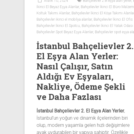
Beyaz
Aralık 10, 2024
Bahçelievler 2.el eşya alan yerler
,
İkinci El Beyaz Eşya Alanlar
,
Bahçelievler İkinci El Büro Malzem
Eşya
Koltuk Takımı Alanlar
,
Bahçelievler İkinci El Köşe Takımı Alanla
Bahçelievler ikinci el mobilya alanlar
,
Bahçelievler İkinci El Ofis
İkinci
Bahçelievler İkinci El Spotcu
,
Bahçelievler İkinci El Yatak Odası
el
Bahçelievler Spot Beyaz Eşya Alanlar
,
Bahçelievler spot eşya ala
spotçu
İstanbul Bahçelievler 2.
firması,
ev
El Eşya Alan Yerler:
eşyaları,
Nasıl Çalışır, Satın
beyaz
eşya,
Aldığı Ev Eşyaları,
spot
Nakliye, Ödeme Şekli
eşya,
ve Daha Fazlası
ikinci
el
eşya,
İstanbul Bahçelievler 2. El Eşya Alan Yerler
,
tv,
İstanbul’un yoğun ve dinamik ilçelerinden biri
klima,
olup, modern yaşamla gelen hızlı değişimlere
kombi
ayak uydurabilen bir yapıya sahiptir. Özellikle