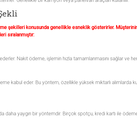
irler. Genellikle bir kamyon veya panelvan araçları kullanılır.
Şekli
eme şekilleri konusunda genellikle esneklik gösterirler. Müşterin
ri sıralanmıştır:
 ederler. Nakit ödeme, işlemin hızla tamamlanmasını sağlar ve he
me kabul eder. Bu yöntem, özellikle yüksek miktarlı alımlarda kulla
 daha yaygın bir yöntemdir. Birçok spotçu, kredi kartı ile ödeme a