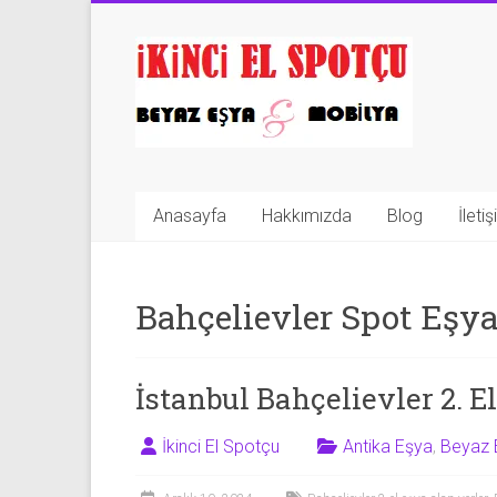
Skip
to
İkinci
content
El
Spotçu
|
Anasayfa
Hakkımızda
Blog
İleti
2.El
Eşya
Bahçelievler Spot Eşya
Alanlar
|
İstanbul Bahçelievler 2. E
Mobilya
|
İkinci El Spotçu
Antika Eşya
,
Beyaz 