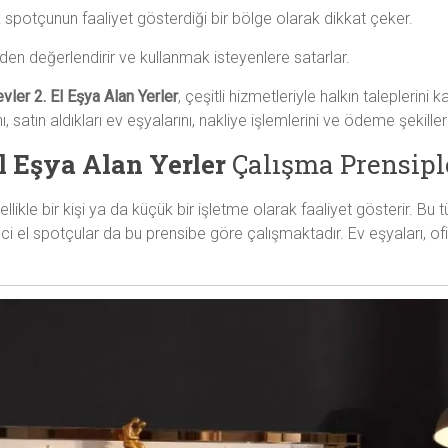
k spotçunun faaliyet gösterdiği bir bölge olarak dikkat çeker.
iden değerlendirir ve kullanmak isteyenlere satarlar.
vler 2. El Eşya Alan Yerler
, çeşitli hizmetleriyle halkın taleplerin
ğını, satın aldıkları ev eşyalarını, nakliye işlemlerini ve ödeme şekille
El Eşya Alan Yerler
Çalışma Prensipl
ellikle bir kişi ya da küçük bir işletme olarak faaliyet gösterir. Bu t
nci el spotçular da bu prensibe göre çalışmaktadır. Ev eşyaları, ofi