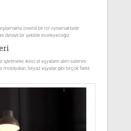
i karşılamakta önemli bir rol oynamaktadır.
rini detaylı bir şekilde inceleyeceğiz.
eri
ür işletmeler, ikinci el eşyaların alım-satımını
s mobilyaları, beyaz eşyalar gibi birçok farklı