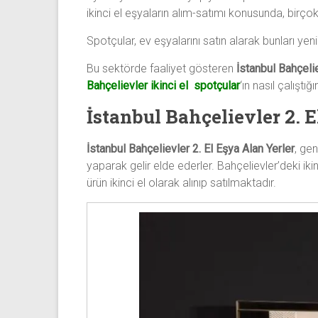
ve
ikinci el eşyaların alım-satımı konusunda, birço
mobilya
Spotçular, ev eşyalarını satın alarak bunları yen
alımı
gibi
Bu sektörde faaliyet gösteren
İstanbul Bahçelie
komple
Bahçelievler ikinci el spotçular
‘ın nasıl çalıştı
eşya
İstanbul Bahçelievler 2. 
alımı
yapıyor.
İstanbul Bahçelievler 2. El Eşya Alan Yerler
, gen
yaparak gelir elde ederler. Bahçelievler’deki iki
ürün ikinci el olarak alınıp satılmaktadır.