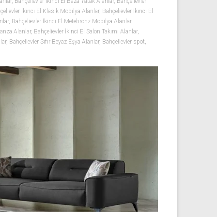
anlar
,
Bahçelievler İkinci El Baza Yatak Alanlar
,
Bahçelievler
elievler İkinci El Klasik Mobilya Alanlar
,
Bahçelievler İkinci El
nlar
,
Bahçelievler İkinci El Metebronz Mobilya Alanlar
,
Ranza Alanlar
,
Bahçelievler İkinci El Salon Takımı Alanlar
,
lar
,
Bahçelievler Sıfır Beyaz Eşya Alanlar
,
Bahçelievler spot
,