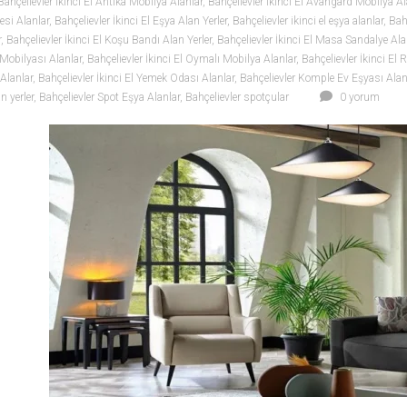
Bahçelievler İkinci El Antika Mobilya Alanlar
,
Bahçelievler İkinci El Avangard Mobilya Al
esi Alanlar
,
Bahçelievler İkinci El Eşya Alan Yerler
,
Bahçelievler ikinci el eşya alanlar
,
Bahç
r
,
Bahçelievler İkinci El Koşu Bandı Alan Yerler
,
Bahçelievler İkinci El Masa Sandalye Ala
 Mobilyası Alanlar
,
Bahçelievler İkinci El Oymalı Mobilya Alanlar
,
Bahçelievler İkinci El 
 Alanlar
,
Bahçelievler İkinci El Yemek Odası Alanlar
,
Bahçelievler Komple Ev Eşyası Alan
n yerler
,
Bahçelievler Spot Eşya Alanlar
,
Bahçelievler spotçular
0 yorum