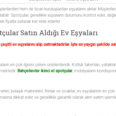
terilerden hem de ticari kuruluşlardan eşyalarını alırlar. Müşteriler,
bilir. Spotçular, genellikle eşyaların durumunu kontrol eder, değer
ek fiyatla satarak kar elde ederler.
tçular Satın Aldığı Ev Eşyaları
çeşitli ev eşyalarını alıp satmaktadırlar. İşte en yaygın şekilde sa
arın en çok ilgisini çeken ürünlerdendir. Koltuk takımları, yatakla
rmektedir.
Bahçelievler ikinci el spotçular
, mobilyaların kondisyon
eri, bulaşık makineleri, fırınlar ve ocaklar, ev eşyalarının en çok 
masına dikkat eder ve genellikle garantili olarak alım-satım işlemler