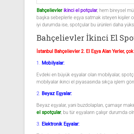
Bahçelievler
ikinci el potçular
, hem bireysel müş
başka sebeplerle eşya satmak isteyen kişiler ola
iyi durumda ise, spotçular bu ürünleri daha yüks
Bahçelievler İkinci El Spo
İstanbul Bahçelievler 2. El Eşya Alan Yerler, çok 
1.
Mobilyalar:
Evdeki en büyük eşyalar olan mobilyalar, spotçul
mobilyalar ikinci el piyasasında sıkça işlem gö
2.
Beyaz Eşyalar:
Beyaz eşyalar, yani buzdolapları, çamaşır makinel
el spotçular
, bu tür eşyaların çalışır durumda ol
3.
Elektronik Eşyalar: