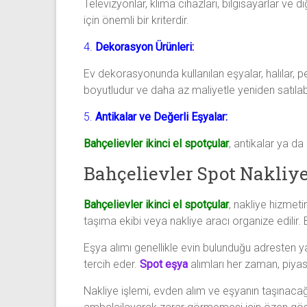
Televizyonlar, klima cihazları, bilgisayarlar ve 
için önemli bir kriterdir.
4.
Dekorasyon Ürünleri:
Ev dekorasyonunda kullanılan eşyalar, halılar, pe
boyutludur ve daha az maliyetle yeniden satılabi
5.
Antikalar ve Değerli Eşyalar:
Bahçelievler ikinci el spotçular
, antikalar ya da
Bahçelievler Spot Nakliy
Bahçelievler ikinci el spotçular
, nakliye hizmetin
taşıma ekibi veya nakliye aracı organize edilir. B
Eşya alımı genellikle evin bulunduğu adresten y
tercih eder.
Spot eşya
alımları her zaman, piyas
Nakliye işlemi, evden alım ve eşyanın taşınacağı