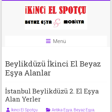
Skip
to
content
İkinci
Menü
El
Spotçu
Beylikdüzü İkinci El Beyaz
|
Eşya Alanlar
2.El
Eşya
İstanbul Beylikdüzü 2. El Eşya
Alanlar
Alan Yerler
|
İkinci El Spotçu
Antika Eşya
,
Beyaz Eşya
,