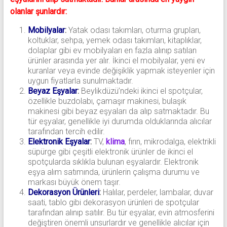
olanlar şunlardır:
Mobilyalar
:
Yatak odası takımları, oturma grupları,
koltuklar, sehpa, yemek odası takımları, kitaplıklar,
dolaplar gibi ev mobilyaları en fazla alınıp satılan
ürünler arasında yer alır. İkinci el mobilyalar, yeni ev
kuranlar veya evinde değişiklik yapmak isteyenler için
uygun fiyatlarla sunulmaktadır.
Beyaz Eşyalar
:
Beylikdüzü’ndeki ikinci el spotçular,
özellikle buzdolabı, çamaşır makinesi, bulaşık
makinesi gibi beyaz eşyaları da alıp satmaktadır. Bu
tür eşyalar, genellikle iyi durumda olduklarında alıcılar
tarafından tercih edilir.
Elektronik Eşyalar
:
TV,
klima
, fırın, mikrodalga, elektrikli
süpürge gibi çeşitli elektronik ürünler de ikinci el
spotçularda sıklıkla bulunan eşyalardır. Elektronik
eşya alım satımında, ürünlerin çalışma durumu ve
markası büyük önem taşır.
Dekorasyon Ürünleri
:
Halılar, perdeler, lambalar, duvar
saati, tablo gibi dekorasyon ürünleri de spotçular
tarafından alınıp satılır. Bu tür eşyalar, evin atmosferini
değiştiren önemli unsurlardır ve genellikle alıcılar için