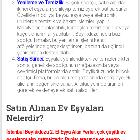
Yenileme ve Temizlik:
Birçok spotçu, satın aldıkları
ikinci el eşyaları yenileyip temizleyerek satışa sunar.
Özellikle mobilya, beyaz eşya veya elektronik
ürünlerde temizlik ve bakım işlemleri yapılır.
Mobilyalar, cilalanabilir, kumaşları temizlenebilir veya
küçük onarımlar yapılabilir. Beylikdüzü’ndeki bazı
spotçu firmalar, bu yenileme işlerini kendi
atölyelerinde gerçekleştirirken, bazıları da üçüncü
şahıslardan destek alabilir.
Satış Süreci:
Eşyalar, yenilendikten ve temizlendikten
sonra, genellikle spotçunun mağazasında veya
çevrimiçi platformlarda satılır. Beylikdüzü’nde birçok
spotçu firma, bu ürünleri mağazalarında sergileyerek
alıcıların beğenisine sunar. Alıcılar, yerinde ürünleri
görerek ve deneyerek satın alabilirler.
Satın Alınan Ev Eşyaları
Nelerdir?
İstanbul Beylikdüzü 2. El Eşya Alan Yerler, çok çeşitli ev
eşyalarını alıp satmaktadır. Bunlar arasında en yaygın