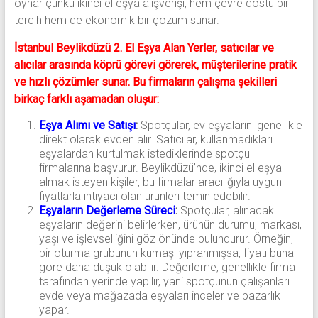
oynar çünkü ikinci el eşya alışverişi, hem çevre dostu bir
tercih hem de ekonomik bir çözüm sunar.
İstanbul Beylikdüzü 2. El Eşya Alan Yerler, satıcılar ve
alıcılar arasında köprü görevi görerek, müşterilerine pratik
ve hızlı çözümler sunar. Bu firmaların çalışma şekilleri
birkaç farklı aşamadan oluşur:
Eşya Alımı ve Satışı
:
Spotçular, ev eşyalarını genellikle
direkt olarak evden alır. Satıcılar, kullanmadıkları
eşyalardan kurtulmak istediklerinde spotçu
firmalarına başvurur. Beylikdüzü’nde, ikinci el eşya
almak isteyen kişiler, bu firmalar aracılığıyla uygun
fiyatlarla ihtiyacı olan ürünleri temin edebilir.
Eşyaların Değerleme Süreci
:
Spotçular, alınacak
eşyaların değerini belirlerken, ürünün durumu, markası,
yaşı ve işlevselliğini göz önünde bulundurur. Örneğin,
bir oturma grubunun kumaşı yıpranmışsa, fiyatı buna
göre daha düşük olabilir. Değerleme, genellikle firma
tarafından yerinde yapılır, yani spotçunun çalışanları
evde veya mağazada eşyaları inceler ve pazarlık
yapar.