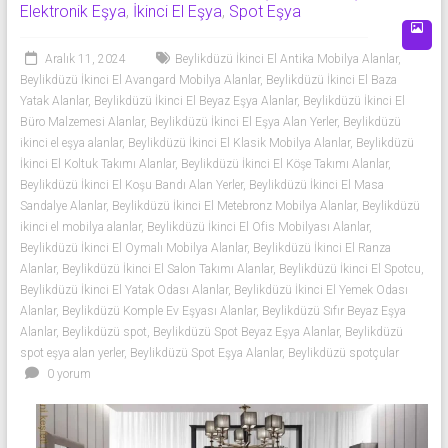
Mobilya
Elektronik Eşya
,
İkinci El Eşya
,
Spot Eşya
|
Aralık 11, 2024
Beylikdüzü İkinci El Antika Mobilya Alanlar
,
Beyaz
Beylikdüzü İkinci El Avangard Mobilya Alanlar
,
Beylikdüzü İkinci El Baza
Yatak Alanlar
,
Beylikdüzü İkinci El Beyaz Eşya Alanlar
,
Beylikdüzü İkinci El
Eşya
Büro Malzemesi Alanlar
,
Beylikdüzü İkinci El Eşya Alan Yerler
,
Beylikdüzü
ikinci el eşya alanlar
,
Beylikdüzü İkinci El Klasik Mobilya Alanlar
,
Beylikdüzü
İkinci
İkinci El Koltuk Takımı Alanlar
,
Beylikdüzü İkinci El Köşe Takımı Alanlar
,
el
Beylikdüzü İkinci El Koşu Bandı Alan Yerler
,
Beylikdüzü İkinci El Masa
Sandalye Alanlar
,
Beylikdüzü İkinci El Metebronz Mobilya Alanlar
,
Beylikdüzü
spotçu
ikinci el mobilya alanlar
,
Beylikdüzü İkinci El Ofis Mobilyası Alanlar
,
firması,
Beylikdüzü İkinci El Oymalı Mobilya Alanlar
,
Beylikdüzü İkinci El Ranza
ev
Alanlar
,
Beylikdüzü İkinci El Salon Takımı Alanlar
,
Beylikdüzü İkinci El Spotcu
,
eşyaları,
Beylikdüzü İkinci El Yatak Odası Alanlar
,
Beylikdüzü İkinci El Yemek Odası
beyaz
Alanlar
,
Beylikdüzü Komple Ev Eşyası Alanlar
,
Beylikdüzü Sıfır Beyaz Eşya
eşya,
Alanlar
,
Beylikdüzü spot
,
Beylikdüzü Spot Beyaz Eşya Alanlar
,
Beylikdüzü
spot
spot eşya alan yerler
,
Beylikdüzü Spot Eşya Alanlar
,
Beylikdüzü spotçular
0 yorum
eşya,
ikinci
el