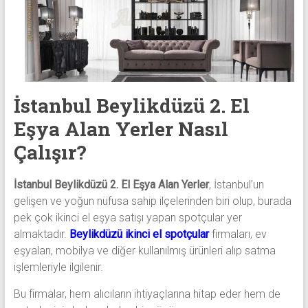
eşya,
tv,
klima,
kombi
ve
mobilya
İstanbul Beylikdüzü 2. El
alımı
gibi
Eşya Alan Yerler Nasıl
komple
Çalışır?
eşya
alımı
yapıyor.
İstanbul Beylikdüzü 2. El Eşya Alan Yerler
, İstanbul’un
gelişen ve yoğun nüfusa sahip ilçelerinden biri olup, burada
pek çok ikinci el eşya satışı yapan spotçular yer
almaktadır.
Beylikdüzü ikinci el spotçular
firmaları, ev
eşyaları, mobilya ve diğer kullanılmış ürünleri alıp satma
işlemleriyle ilgilenir.
Bu firmalar, hem alıcıların ihtiyaçlarına hitap eder hem de