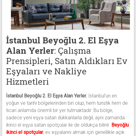
eşya,
tv,
klima,
kombi
ve
mobilya
İstanbul Beyoğlu 2. El Eşya
alımı
Alan Yerler
: Çalışma
gibi
Prensipleri, Satın Aldıkları Ev
komple
eşya
Eşyaları ve Nakliye
alımı
Hizmetleri
yapıyor.
İstanbul Beyoğlu 2. El Eşya Alan Yerler
, İstanbul’un en
yoğun ve tarihi bölgelerinden biri olup, hem turistik hem de
ticari anlamda önemli bir yer tutmaktadır. Bu bölge,
sadece yeni eşya satan dükkanlarla değil, aynı zamanda
ikinci el eşya satan spotçular ile de oldukça bilinir.
Beyoğlu
ikinci el spotçular
, ev eşyalarını almak için genellikle açık