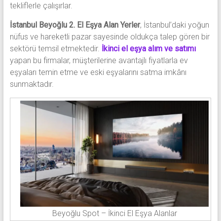
tekliflerle çalışırlar.
İstanbul Beyoğlu 2. El Eşya Alan Yerler
, İstanbul’daki yoğun
nüfus ve hareketli pazar sayesinde oldukça talep gören bir
sektörü temsil etmektedir.
İkinci el eşya alım ve satımı
yapan bu firmalar, müşterilerine avantajlı fiyatlarla ev
eşyaları temin etme ve eski eşyalarını satma imkânı
sunmaktadır.
Beyoğlu Spot – İkinci El Eşya Alanlar