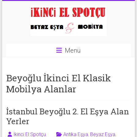
Skip
to
content
İkinci
Menü
El
Spotçu
Beyoğlu İkinci El Klasik
|
Mobilya Alanlar
2.El
Eşya
İstanbul Beyoğlu 2. El Eşya Alan
Alanlar
Yerler
|
İkinci El Spotçu
Antika Eşya
,
Beyaz Eşya
,