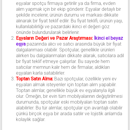
eşyalar spotçu firmaya getirilir ya da firma, evden
alım yapmak için bir ekip gönderir. Eşyalar detaylı bir
şekilde incelenir, ürünün durumu ve markası dikkate
alınarak bir fiyat teklif edilir. Bu fiyat teklifi, ürünün yaşı,
kullanılabilirliği ve pazardaki ikinci el değeri göz
önünde bulundurularak belirlenir.
Eşyaların Değeri ve Pazar Araştırması:
İkinci el beyaz
eşya
pazarında alıcı ve satıcı arasında büyük bir fiyat
dalgalanması olabilir. Spotçular, genellikle ürünleri
alırken bu dalgalanmaları dikkate alarak, satıcılara adil
bir fiyat teklif etmeye çalışırlar. Bu sayede hem
satıcılar memnun kalır hem de firmalar, aldıkları
eşyaları karla satabilirler.
Toptan Satın Alma:
Bazı spotçular, özellikle yeni ev
eşyaları almak isteyenler için toptan alım yapabilir.
Toptan alımlar, genellikle büyük ev eşyalarıyla ilgili
olur. Örneğin, bir evin tüm mobilyalarının değiştirilmesi
durumunda, spotçular eski mobilyaları toptan satın
alabilirler. Bu tür alımlar, spotçular için avantajlı olabilir
çünkü birçok eşya bir arada satılır ve lojistik anlamda
kolaylık sağlar.