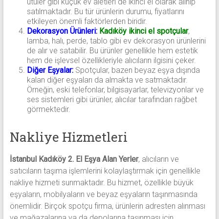
ütüler gibi küçük ev aletleri de ikinci el olarak alınıp
satılmaktadır. Bu tür ürünlerin durumu, fiyatlarını
etkileyen önemli faktörlerden biridir.
Dekorasyon Ürünleri:
Kadıköy ikinci el spotçular
,
lamba, halı, perde, tablo gibi ev dekorasyon ürünlerini
de alır ve satabilir. Bu ürünler genellikle hem estetik
hem de işlevsel özellikleriyle alıcıların ilgisini çeker.
Diğer Eşyalar:
Spotçular, bazen beyaz eşya dışında
kalan diğer eşyaları da almakta ve satmaktadır.
Örneğin, eski telefonlar, bilgisayarlar, televizyonlar ve
ses sistemleri gibi ürünler, alıcılar tarafından rağbet
görmektedir.
Nakliye Hizmetleri
İstanbul Kadıköy 2. El Eşya Alan Yerler
, alıcıların ve
satıcıların taşıma işlemlerini kolaylaştırmak için genellikle
nakliye hizmeti sunmaktadır. Bu hizmet, özellikle büyük
eşyaların, mobilyaların ve beyaz eşyaların taşınmasında
önemlidir. Birçok spotçu firma, ürünlerin adresten alınması
ve mağazalarına ya da depolarına taşınması için