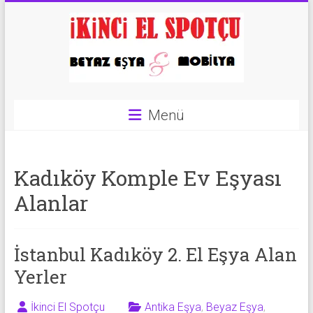
Skip
to
content
İkinci
Menü
El
Spotçu
Kadıköy Komple Ev Eşyası
|
Alanlar
2.El
Eşya
İstanbul Kadıköy 2. El Eşya Alan
Alanlar
Yerler
|
İkinci El Spotçu
Antika Eşya
,
Beyaz Eşya
,