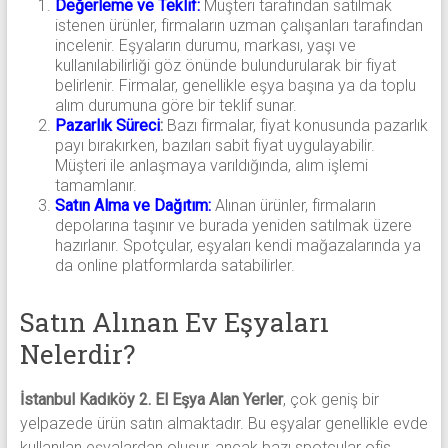
Değerleme ve Teklif:
Müşteri tarafından satılmak
istenen ürünler, firmaların uzman çalışanları tarafından
incelenir. Eşyaların durumu, markası, yaşı ve
kullanılabilirliği göz önünde bulundurularak bir fiyat
belirlenir. Firmalar, genellikle eşya başına ya da toplu
alım durumuna göre bir teklif sunar.
Pazarlık Süreci
:
Bazı firmalar, fiyat konusunda pazarlık
payı bırakırken, bazıları sabit fiyat uygulayabilir.
Müşteri ile anlaşmaya varıldığında, alım işlemi
tamamlanır.
Satın Alma ve Dağıtım:
Alınan ürünler, firmaların
depolarına taşınır ve burada yeniden satılmak üzere
hazırlanır. Spotçular, eşyaları kendi mağazalarında ya
da online platformlarda satabilirler.
Satın Alınan Ev Eşyaları
Nelerdir?
İstanbul Kadıköy 2. El Eşya Alan Yerler
, çok geniş bir
yelpazede ürün satın almaktadır. Bu eşyalar genellikle evde
kullanılan eşyalardan oluşur, ancak bazı spotçular ofis