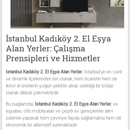
eşya,
tv,
klima,
kombi
ve
mobilya
İstanbul Kadıköy 2. El Eşya
alımı
Alan Yerler: Çalışma
gibi
Prensipleri ve Hizmetler
komple
eşya
alımı
İstanbul Kadıköy 2. El Eşya Alan Yerler
, İstanbul’un en canlı
yapıyor.
ve dinamik ilçelerinden biri olarak, hem ticaretin hem de
ikinci el ürünlerin yoğun şekilde alınıp satıldığı bir bölge
olarak dikkat çekmektedir.
Bu bağlamda,
İstanbul Kadıköy 2. El Eşya Alan Yerler
, ev
eşyaları, ofis mobilyaları ve çeşitli ev gereçlerinin alım
satımını yaparak hem çevreye fayda sağlamakta hem de
ekonomik bir alternatif sunmaktadır.