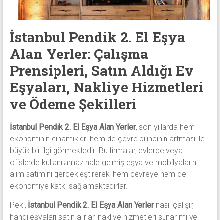
eşya,
tv,
klima,
İstanbul Pendik 2. El Eşya
kombi
ve
Alan Yerler: Çalışma
mobilya
Prensipleri, Satın Aldığı Ev
alımı
Eşyaları, Nakliye Hizmetleri
gibi
komple
ve Ödeme Şekilleri
eşya
alımı
İstanbul Pendik 2. El Eşya Alan Yerler
, son yıllarda hem
yapıyor.
ekonominin dinamikleri hem de çevre bilincinin artması ile
büyük bir ilgi görmektedir. Bu firmalar, evlerde veya
ofislerde kullanılamaz hale gelmiş eşya ve mobilyaların
alım satımını gerçekleştirerek, hem çevreye hem de
ekonomiye katkı sağlamaktadırlar.
Peki,
İstanbul Pendik 2. El Eşya Alan Yerler
nasıl çalışır,
hangi eşyaları satın alırlar, nakliye hizmetleri sunar mı ve