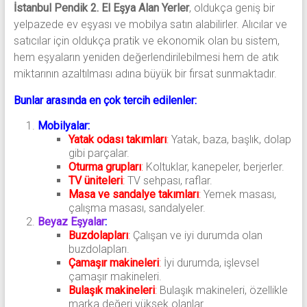
İstanbul Pendik 2. El Eşya Alan Yerler
, oldukça geniş bir
yelpazede ev eşyası ve mobilya satın alabilirler. Alıcılar ve
satıcılar için oldukça pratik ve ekonomik olan bu sistem,
hem eşyaların yeniden değerlendirilebilmesi hem de atık
miktarının azaltılması adına büyük bir fırsat sunmaktadır.
Bunlar arasında en çok tercih edilenler:
Mobilyalar:
Yatak odası takımları
:
Yatak, baza, başlık, dolap
gibi parçalar.
Oturma grupları
:
Koltuklar, kanepeler, berjerler.
TV üniteleri
:
TV sehpası, raflar.
Masa ve sandalye takımları
:
Yemek masası,
çalışma masası, sandalyeler.
Beyaz Eşyalar
:
Buzdolapları
:
Çalışan ve iyi durumda olan
buzdolapları.
Çamaşır makineleri
:
İyi durumda, işlevsel
çamaşır makineleri.
Bulaşık makineleri
:
Bulaşık makineleri, özellikle
marka değeri yüksek olanlar.