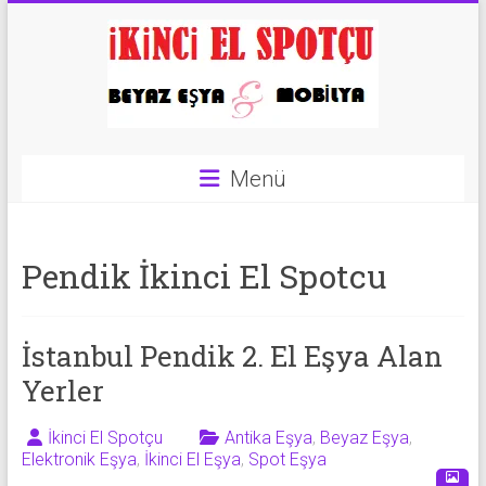
Skip
to
content
İkinci
Menü
El
Spotçu
Pendik İkinci El Spotcu
|
2.El
İstanbul Pendik 2. El Eşya Alan
Eşya
Yerler
Alanlar
|
İkinci El Spotçu
Antika Eşya
,
Beyaz Eşya
,
Elektronik Eşya
,
İkinci El Eşya
,
Spot Eşya