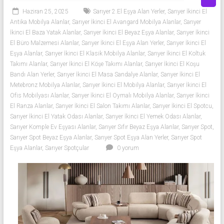
Mobilya
Haziran 25, 2025
Sarıyer 2.El Eşya Alan Yerler
,
Sarıyer İkinci El
|
Antika Mobilya Alanlar
,
Sarıyer İkinci El Avangard Mobilya Alanlar
,
Sarıyer
İkinci El Baza Yatak Alanlar
,
Sarıyer İkinci El Beyaz Eşya Alanlar
,
Sarıyer İkinci
Beyaz
El Büro Malzemesi Alanlar
,
Sarıyer İkinci El Eşya Alan Yerler
,
Sarıyer İkinci El
Eşya Alanlar
,
Sarıyer İkinci El Klasik Mobilya Alanlar
,
Sarıyer İkinci El Koltuk
Eşya
Takımı Alanlar
,
Sarıyer İkinci El Köşe Takımı Alanlar
,
Sarıyer İkinci El Koşu
Bandı Alan Yerler
,
Sarıyer İkinci El Masa Sandalye Alanlar
,
Sarıyer İkinci El
İkinci
Metebronz Mobilya Alanlar
,
Sarıyer İkinci El Mobilya Alanlar
,
Sarıyer İkinci El
el
Ofis Mobilyası Alanlar
,
Sarıyer İkinci El Oymalı Mobilya Alanlar
,
Sarıyer İkinci
spotçu
El Ranza Alanlar
,
Sarıyer İkinci El Salon Takımı Alanlar
,
Sarıyer İkinci El Spotcu
,
firması,
Sarıyer İkinci El Yatak Odası Alanlar
,
Sarıyer İkinci El Yemek Odası Alanlar
,
Sarıyer Komple Ev Eşyası Alanlar
,
Sarıyer Sıfır Beyaz Eşya Alanlar
,
Sarıyer Spot
,
ev
Sarıyer Spot Beyaz Eşya Alanlar
,
Sarıyer Spot Eşya Alan Yerler
,
Sarıyer Spot
eşyaları,
Eşya Alanlar
,
Sarıyer Spotçular
0 yorum
beyaz
eşya,
spot
eşya,
ikinci
el