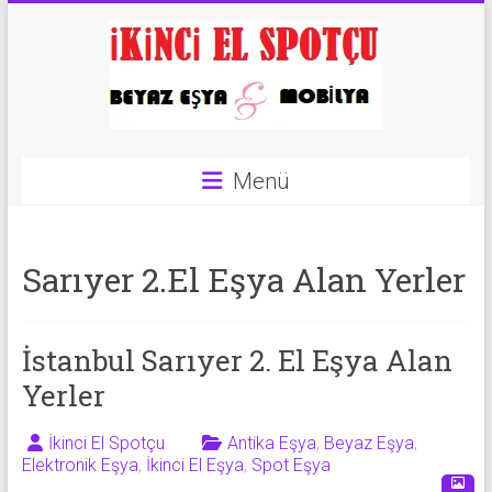
Skip
to
content
İkinci
Menü
El
Spotçu
Sarıyer 2.El Eşya Alan Yerler
|
2.El
İstanbul Sarıyer 2. El Eşya Alan
Eşya
Yerler
Alanlar
|
İkinci El Spotçu
Antika Eşya
,
Beyaz Eşya
,
Elektronik Eşya
,
İkinci El Eşya
,
Spot Eşya