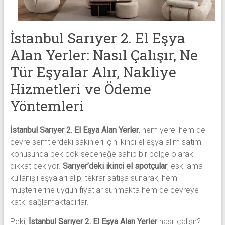
eşya,
tv,
klima,
İstanbul Sarıyer 2. El Eşya
kombi
ve
Alan Yerler: Nasıl Çalışır, Ne
mobilya
Tür Eşyalar Alır, Nakliye
alımı
Hizmetleri ve Ödeme
gibi
komple
Yöntemleri
eşya
alımı
İstanbul Sarıyer 2. El Eşya Alan Yerler
, hem yerel hem de
yapıyor.
çevre semtlerdeki sakinleri için ikinci el eşya alım satımı
konusunda pek çok seçeneğe sahip bir bölge olarak
dikkat çekiyor.
Sarıyer’deki ikinci el spotçular
, eski ama
kullanışlı eşyaları alıp, tekrar satışa sunarak, hem
müşterilerine uygun fiyatlar sunmakta hem de çevreye
katkı sağlamaktadırlar.
Peki,
İstanbul Sarıyer 2. El Eşya Alan Yerler
nasıl çalışır?