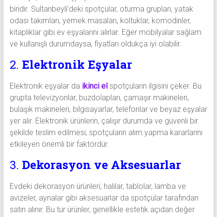
biridir. Sultanbeyli’deki spotçular, oturma grupları, yatak
odası takımları, yemek masaları, koltuklar, komodinler,
kitaplıklar gibi ev eşyalarını alırlar. Eğer mobilyalar sağlam
ve kullanışlı durumdaysa, fiyatları oldukça iyi olabilir.
2.
Elektronik Eşyalar
Elektronik eşyalar da
ikinci el
spotçuların ilgisini çeker. Bu
grupta televizyonlar, buzdolapları, çamaşır makineleri,
bulaşık makineleri, bilgisayarlar, telefonlar ve beyaz eşyalar
yer alır. Elektronik ürünlerin, çalışır durumda ve güvenli bir
şekilde teslim edilmesi, spotçuların alım yapma kararlarını
etkileyen önemli bir faktördür.
3.
Dekorasyon ve Aksesuarlar
Evdeki dekorasyon ürünleri, halılar, tablolar, lamba ve
avizeler, aynalar gibi aksesuarlar da spotçular tarafından
satın alınır. Bu tür ürünler, genellikle estetik açıdan değer