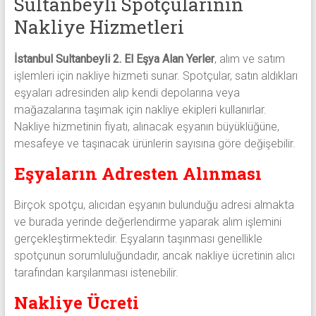
Sultanbeyli Spotçularının
Nakliye Hizmetleri
İstanbul Sultanbeyli 2. El Eşya Alan Yerler
, alım ve satım
işlemleri için nakliye hizmeti sunar. Spotçular, satın aldıkları
eşyaları adresinden alıp kendi depolarına veya
mağazalarına taşımak için nakliye ekipleri kullanırlar.
Nakliye hizmetinin fiyatı, alınacak eşyanın büyüklüğüne,
mesafeye ve taşınacak ürünlerin sayısına göre değişebilir.
Eşyaların Adresten Alınması
Birçok spotçu, alıcıdan eşyanın bulunduğu adresi almakta
ve burada yerinde değerlendirme yaparak alım işlemini
gerçekleştirmektedir. Eşyaların taşınması genellikle
spotçunun sorumluluğundadır, ancak nakliye ücretinin alıcı
tarafından karşılanması istenebilir.
Nakliye Ücreti