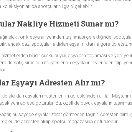
koleksiyonları da spotçuların ilgisini çekebilir.
cular Nakliye Hizmeti Sunar mı?
ğır elektronik eşyalar, yerinden taşınması gerektiğinde, spotçular 
ılır, ancak bazı spotçular, aldıkları eşya miktarına göre ücretsiz na
hizmetlerden biridir çünkü büyük eşyaların taşınması ve yeni yerine
em de satış sırasında müşterilerinin eşyalarını evlerinden alıp, yen
ar.
lar Eşyayı Adresten Alır mı?
likle aldıkları eşyaları müşterilerinin adreslerinden alırlar. Müşterin
lacak yeni adrese götürülür. Bu, özellikle büyük eşyaların taşınma
e yapar, bu sayede eşyalar zarar görmeden taşınır. Adresten alım i
ereçleri de adresten alınıp spotçu mağazasına götürülebilir.