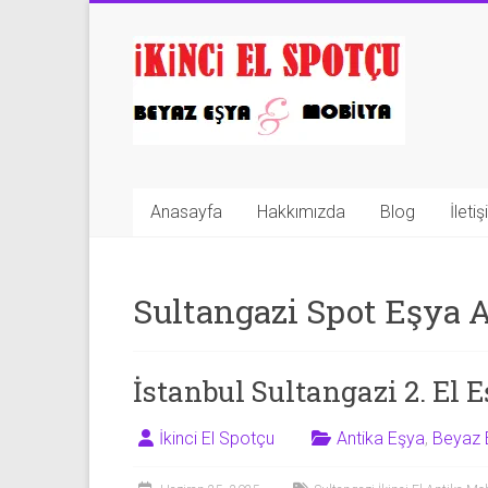
Skip
to
İkinci
content
El
Spotçu
|
Anasayfa
Hakkımızda
Blog
İleti
2.El
Eşya
Sultangazi Spot Eşya A
Alanlar
|
İstanbul Sultangazi 2. El 
Mobilya
|
İkinci El Spotçu
Antika Eşya
,
Beyaz 