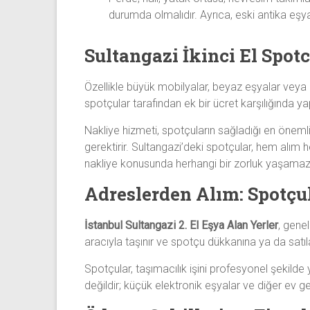
durumda olmalıdır. Ayrıca, eski antika eşya 
Sultangazi İkinci El Spot
Özellikle büyük mobilyalar, beyaz eşyalar veya a
spotçular tarafından ek bir ücret karşılığında yap
Nakliye hizmeti, spotçuların sağladığı en önemli 
gerektirir. Sultangazi’deki spotçular, hem alım h
nakliye konusunda herhangi bir zorluk yaşamazl
Adreslerden Alım: Spotçu
İstanbul Sultangazi 2. El Eşya Alan Yerler
, genel
aracıyla taşınır ve spotçu dükkanına ya da satı
Spotçular, taşımacılık işini profesyonel şekild
değildir; küçük elektronik eşyalar ve diğer ev g