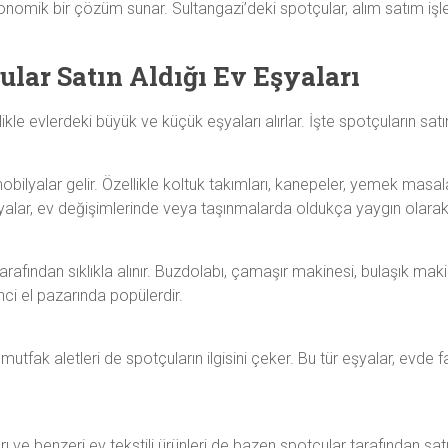
ekonomik bir çözüm sunar. Sultangazi’deki spotçular, alım satım işle
ular Satın Aldığı Ev Eşyaları
likle evlerdeki büyük ve küçük eşyaları alırlar. İşte spotçuların sat
mobilyalar gelir. Özellikle koltuk takımları, kanepeler, yemek masal
şyalar, ev değişimlerinde veya taşınmalarda oldukça yaygın olarak s
rafından sıklıkla alınır. Buzdolabı, çamaşır makinesi, bulaşık makine
nci el pazarında popülerdir.
 mutfak aletleri de spotçuların ilgisini çeker. Bu tür eşyalar, evde
 ve benzeri ev tekstili ürünleri de bazen spotçular tarafından satın 