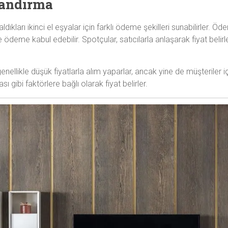
landırma
 aldıkları ikinci el eşyalar için farklı ödeme şekilleri sunabilirler. Ö
 ödeme kabul edebilir. Spotçular, satıcılarla anlaşarak fiyat belirl
genellikle düşük fiyatlarla alım yaparlar, ancak yine de müşteriler i
gibi faktörlere bağlı olarak fiyat belirler.