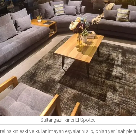
Sultangazi İkinci El Spotcu
el halkın eski ve kullanılmayan eşyalarını alıp, onları yeni sahiple