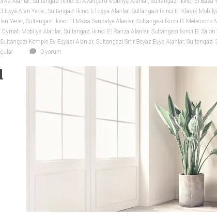
ilya Alanlar
,
Sultangazi İkinci El Avangard Mobilya Alanlar
,
Sultangazi İkinci El Baza 
El Eşya Alan Yerler
,
Sultangazi İkinci El Eşya Alanlar
,
Sultangazi İkinci El Klasik Mobily
lan Yerler
,
Sultangazi İkinci El Masa Sandalye Alanlar
,
Sultangazi İkinci El Metebronz 
l Oymalı Mobilya Alanlar
,
Sultangazi İkinci El Ranza Alanlar
,
Sultangazi İkinci El Salon
Sultangazi Komple Ev Eşyası Alanlar
,
Sultangazi Sıfır Beyaz Eşya Alanlar
,
Sultangazi 
çular
0 yorum
l
a