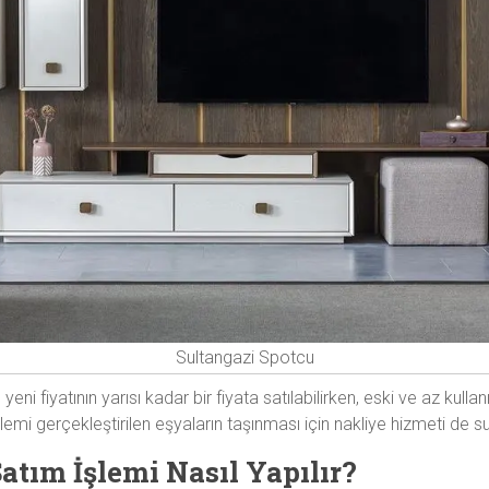
Sultangazi Spotcu
ni fiyatının yarısı kadar bir fiyata satılabilirken, eski ve az kulla
işlemi gerçekleştirilen eşyaların taşınması için nakliye hizmeti de 
Satım İşlemi Nasıl Yapılır?