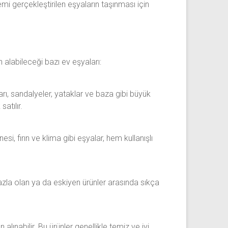
mi gerçekleştirilen eşyaların taşınması için
ın alabileceği bazı ev eşyaları:
arı, sandalyeler, yataklar ve baza gibi büyük
atılır.
si, fırın ve klima gibi eşyalar, hem kullanışlı
 fazla olan ya da eskiyen ürünler arasında sıkça
alınabilir. Bu ürünler genellikle temiz ve iyi