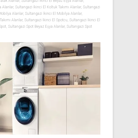
Yatak Alanlar
,
Sultangazi İkinci El Beyaz Eşya Alanlar
,
a Alanlar
,
Sultangazi İkinci El Koltuk Takımı Alanlar
,
Sultangazi
Mobilya Alanlar
,
Sultangazi İkinci El Mobilya Alanlar
,
 Takımı Alanlar
,
Sultangazi İkinci El Spotcu
,
Sultangazi İkinci El
Spot
,
Sultangazi Spot Beyaz Eşya Alanlar
,
Sultangazi Spot