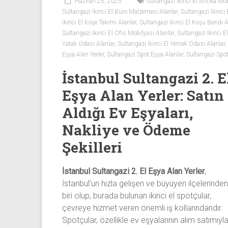
Beyaz
Haziran 25, 2025
Sultangazi İkinci El Antika Mob
Sultangazi İkinci El Büro Malzemesi Alanlar
,
Sultangazi İkinci 
Eşya
İkinci El Köşe Takımı Alanlar
,
Sultangazi İkinci El Koşu Bandı A
Sultangazi İkinci El Ofis Mobilyası Alanlar
,
Sultangazi İkinci E
İkinci
Yatak Odası Alanlar
,
Sultangazi İkinci El Yemek Odası Alanlar
,
el
Eşya Alan Yerler
,
Sultangazi Spot Eşya Alanlar
,
Sultangazi Spot
spotçu
İstanbul Sultangazi 2. E
firması,
ev
Eşya Alan Yerler: Satın
eşyaları,
Aldığı Ev Eşyaları,
beyaz
eşya,
Nakliye ve Ödeme
spot
Şekilleri
eşya,
ikinci
İstanbul Sultangazi 2. El Eşya Alan Yerler
,
el
İstanbul’un hızla gelişen ve büyüyen ilçelerinden
eşya,
biri olup, burada bulunan ikinci el spotçular,
tv,
çevreye hizmet veren önemli iş kollarındandır.
klima,
Spotçular, özellikle ev eşyalarının alım satımıyl
kombi