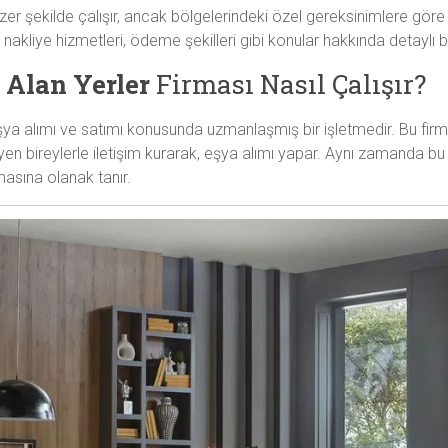
enzer şekilde çalışır, ancak bölgelerindeki özel gereksinimlere gör
rı, nakliye hizmetleri, ödeme şekilleri gibi konular hakkında detaylı b
 Alan Yerler
Firması Nasıl Çalışır?
 eşya alımı ve satımı konusunda uzmanlaşmış bir işletmedir. Bu fir
 bireylerle iletişim kurarak, eşya alımı yapar. Aynı zamanda bu firm
lmasına olanak tanır.