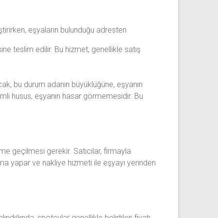
ştirirken, eşyaların bulunduğu adresten
ine teslim edilir. Bu hizmet, genellikle satış
 Ancak, bu durum adanın büyüklüğüne, eşyanın
nemli husus, eşyanın hasar görmemesidir. Bu
ime geçilmesi gerekir. Satıcılar, firmayla
rma yapar ve nakliye hizmeti ile eşyayı yerinden
ndığında, spotçular genellikle belirtilen fiyatı