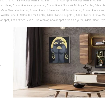
r İkinci El Antika Mobilya Alanlar
,
Adalar İkinci El Avangard Mobilya Alanlar
,
Adalar İki
lan Yerler
,
Adalar ikinci el eşya alanlar
,
Adalar İkinci El Klasik Mobilya Alanlar
,
Adalar İ
l Masa Sandalye Alanlar
,
Adalar İkinci El Metebronz Mobilya Alanlar
,
Adalar ikinci el mo
,
Adalar İkinci El Salon Takımı Alanlar
,
Adalar İkinci El Spotcu
,
Adalar İkinci El Yatak O
lar spot
,
Adalar Spot Beyaz Eşya Alanlar
,
Adalar spot eşya alan yerler
,
Adalar Spot Eşya
n