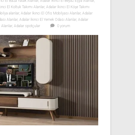
nci El Baza Yatak Alanlar
,
Adalar İkinci El Beyaz Eşya Alanlar
,
kinci El Koltuk Takımı Alanlar
,
Adalar İkinci El Köşe Takımı
bilya alanlar
,
Adalar İkinci El Ofis Mobilyası Alanlar
,
Adalar
dası Alanlar
,
Adalar İkinci El Yemek Odası Alanlar
,
Adalar
 Alanlar
,
Adalar spotçular
0 yorum