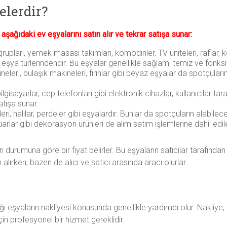
elerdir?
 aşağıdaki ev eşyalarını satın alır ve tekrar satışa sunar:
grupları, yemek masası takımları, komodinler, TV üniteleri, raflar, 
ı eşya türlerindendir. Bu eşyalar genellikle sağlam, temiz ve fonksi
leri, bulaşık makineleri, fırınlar gibi beyaz eşyalar da spotçuların 
bilgisayarlar, cep telefonları gibi elektronik cihazlar, kullanıcılar ta
satışa sunar.
eri, halılar, perdeler gibi eşyalardır. Bunlar da spotçuların alabilec
arlar gibi dekorasyon ürünleri de alım satım işlemlerine dahil edileb
 durumuna göre bir fiyat belirler. Bu eşyaların satıcılar tarafından b
alırken, bazen de alıcı ve satıcı arasında aracı olurlar.
ığı eşyaların nakliyesi konusunda genellikle yardımcı olur. Nakliye
çin profesyonel bir hizmet gereklidir.