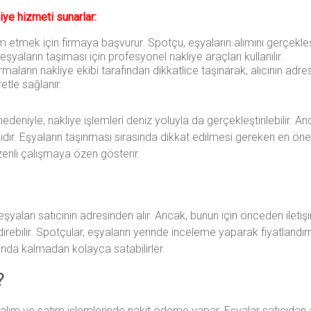
iye hizmeti sunarlar:
lim etmek için firmaya başvurur. Spotçu, eşyaların alımını gerçekle
eşyaların taşıması için profesyonel nakliye araçları kullanılır.
firmaların nakliye ekibi tarafından dikkatlice taşınarak, alıcının adres
etle sağlanır.
edeniyle, nakliye işlemleri deniz yoluyla da gerçekleştirilebilir.
lıdır. Eşyaların taşınması sırasında dikkat edilmesi gereken en ö
özenli çalışmaya özen gösterir.
eşyaları satıcının adresinden alır. Ancak, bunun için önceden iletiş
ldirebilir. Spotçular, eşyaların yerinde inceleme yaparak fiyatlandı
runda kalmadan kolayca satabilirler.
?
e alım ve satım işlemlerinde nakit ödeme yapar. Eşyalar satıcıdan alı