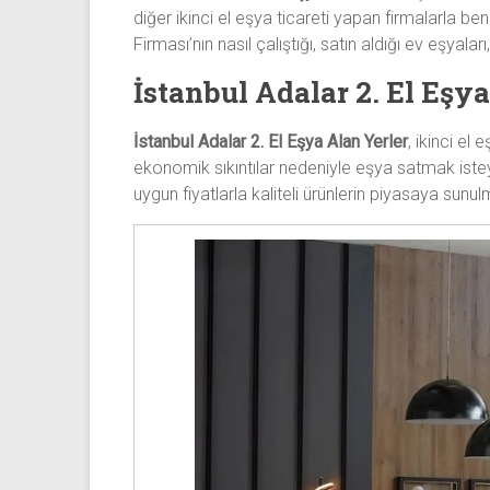
ve
diğer ikinci el eşya ticareti yapan firmalarla b
mobilya
Firması’nın nasıl çalıştığı, satın aldığı ev eşyala
alımı
İstanbul Adalar 2. El Eşya
gibi
komple
İstanbul Adalar 2. El Eşya Alan Yerler
, ikinci el
eşya
ekonomik sıkıntılar nedeniyle eşya satmak isteyen
alımı
uygun fiyatlarla kaliteli ürünlerin piyasaya sunu
yapıyor.