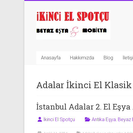
Skip
to
İkinci
content
El
Spotçu
|
Anasayfa
Hakkımızda
Blog
İleti
2.El
Eşya
Adalar İkinci El Klasi
Alanlar
|
İstanbul Adalar 2. El Eşya
Mobilya
|
İkinci El Spotçu
Antika Eşya
,
Beyaz 