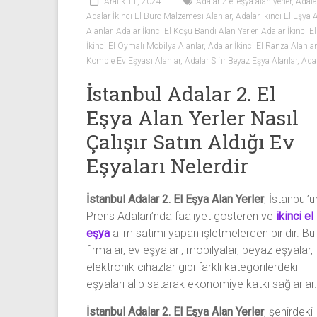
Beyaz
Aralık 11, 2024
Adalar 2.el eşya alan yerler
,
Adala
Adalar İkinci El Büro Malzemesi Alanlar
,
Adalar İkinci El Eşya A
Eşya
Alanlar
,
Adalar İkinci El Koşu Bandı Alan Yerler
,
Adalar İkinci E
İkinci El Oymalı Mobilya Alanlar
,
Adalar İkinci El Ranza Alanlar
İkinci
Komple Ev Eşyası Alanlar
,
Adalar Sıfır Beyaz Eşya Alanlar
,
Ada
el
İstanbul Adalar 2. El
spotçu
firması,
Eşya Alan Yerler Nasıl
ev
Çalışır Satın Aldığı Ev
eşyaları,
beyaz
Eşyaları Nelerdir
eşya,
spot
İstanbul Adalar 2. El Eşya Alan Yerler
, İstanbul’u
eşya,
Prens Adaları’nda faaliyet gösteren ve
ikinci el
ikinci
eşya
alım satımı yapan işletmelerden biridir. Bu
el
firmalar, ev eşyaları, mobilyalar, beyaz eşyalar,
eşya,
elektronik cihazlar gibi farklı kategorilerdeki
tv,
eşyaları alıp satarak ekonomiye katkı sağlarlar.
klima,
kombi
İstanbul Adalar 2. El Eşya Alan Yerler
, şehirdeki