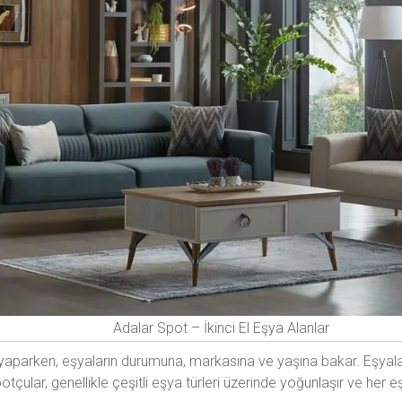
Adalar Spot – İkinci El Eşya Alanlar
yaparken, eşyaların durumuna, markasına ve yaşına bakar. Eşyaların
otçular, genellikle çeşitli eşya türleri üzerinde yoğunlaşır ve her eşy