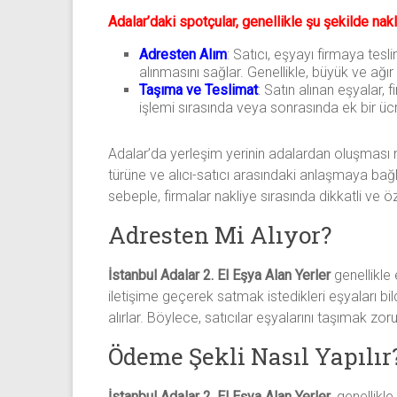
Adalar’daki spotçular, genellikle şu şekilde nakl
Adresten Alım
: Satıcı, eşyayı firmaya tes
alınmasını sağlar. Genellikle, büyük ve ağır 
Taşıma ve Teslimat
: Satın alınan eşyalar, 
işlemi sırasında veya sonrasında ek bir ücr
Adalar’da yerleşim yerinin adalardan oluşması n
türüne ve alıcı-satıcı arasındaki anlaşmaya bağ
sebeple, firmalar nakliye sırasında dikkatli ve 
Adresten Mi Alıyor?
İstanbul Adalar 2. El Eşya Alan Yerler
genellikle 
iletişime geçerek satmak istedikleri eşyaları bi
alırlar. Böylece, satıcılar eşyalarını taşımak zo
Ödeme Şekli Nasıl Yapılır
İstanbul Adalar 2. El Eşya Alan Yerler
, genellikl