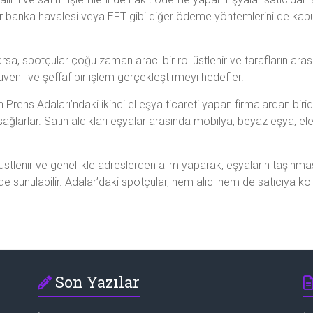
ar banka havalesi veya EFT gibi diğer ödeme yöntemlerini de kabul 
karsa, spotçular çoğu zaman aracı bir rol üstlenir ve tarafların ar
güvenli ve şeffaf bir işlem gerçekleştirmeyi hedefler.
un Prens Adaları’ndaki ikinci el eşya ticareti yapan firmalardan birid
ğlarlar. Satın aldıkları eşyalar arasında mobilya, beyaz eşya, ele
e üstlenir ve genellikle adreslerden alım yaparak, eşyaların taşınma
 sunulabilir. Adalar’daki spotçular, hem alıcı hem de satıcıya kolay
Son Yazılar