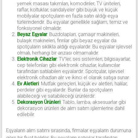
yemek masası takımları, komodinler, TV üniteleri,
raflar, koltuklar, sandalyeler gibi büyük ve küçük
mobilyalar spotçuların en fazla satın aldığı eşya
türlerindendir. Bu eşyalar genellikle sağlam, temiz ve
fonksiyonel olmalıdır.
Beyaz Eşyalar
: Buzdolapları, çamaşır makineleri,
bulaşık makineleri, fırınlar gibi beyaz eşyalar da
spotçuların sıklıkla aldığı eşyalardır. Bu eşyalar işlevsel
olmalı, herhangi bir arızası olmamalıdır.
Elektronik Cihazlar
: TV’ler, ses sistemleri, bilgisayarlar,
cep telefonları gibi elektronik cihazlar, kullanıcılar
tarafından satılabilen eşyalardır. Spotçular, işlevsel
elektronik cihazları alır ve ikinci el olarak satışa sunar.
Ev Aletleri
: Mutfak gereçleri, küçük ev aletleri, halılar,
perdeler gibi eşyalardır. Bunlar da spotçuların
alabileceği ve satabileceği ürünlerdir.
Dekorasyon Ürünleri
: Tablo, lamba, aksesuarlar gibi
dekorasyon ürünleri de alım satım işlemlerine dahil
edilebilir.
Eşyaların alım satımı sırasında, firmalar eşyaların durumuna
göre bir fiyat belirler. Bu eşyaların satıcılar tarafından