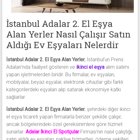
eşya,
tv,
klima,
İstanbul Adalar 2. El Eşya
kombi
ve
Alan Yerler Nasıl Çalışır Satın
mobilya
Aldığı Ev Eşyaları Nelerdir
alımı
gibi
İstanbul Adalar 2. El Eşya Alan Yerler
, İstanbul’un Prens
komple
Adaları’nda faaliyet gösteren ve
ikinci el eşya
alım satımı
eşya
yapan işletmelerden biridir. Bu firmalar, ev eşyaları,
alımı
mobilyalar, beyaz eşyalar, elektronik cihazlar gibi farklı
yapıyor.
kategorilerdeki eşyaları alıp satarak ekonomiye katkı
sağlarlar.
İstanbul Adalar 2. El Eşya Alan Yerler
, şehirdeki diğer ikinci
el eşya ticareti yapan firmalarla benzer şekilde çalışır,
ancak bölgelerindeki özel gereksinimlere göre hizmet
sunarlar.
Adalar İkinci El Spotçular
Firması’nın nasıl çalıştığı,
satın aldığı ev eşyaları, nakliye hizmetleri, ödeme şekilleri