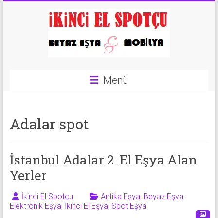
Skip
to
content
İkinci
Menü
El
Spotçu
Adalar spot
|
2.El
İstanbul Adalar 2. El Eşya Alan
Eşya
Yerler
Alanlar
|
İkinci El Spotçu
Antika Eşya
,
Beyaz Eşya
,
Elektronik Eşya
,
İkinci El Eşya
,
Spot Eşya