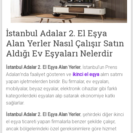
eşya,
tv,
klima,
kombi
ve
İstanbul Adalar 2. El Eşya
mobilya
Alan Yerler Nasıl Çalışır Satın
alımı
Aldığı Ev Eşyaları Nelerdir
gibi
komple
eşya
İstanbul Adalar 2. El Eşya Alan Yerler
, İstanbul’un Prens
alımı
Adaları’nda faaliyet gösteren ve
ikinci el eşya
alım satımı
yapıyor.
yapan işletmelerden biridir. Bu firmalar, ev eşyaları,
mobilyalar, beyaz eşyalar, elektronik cihazlar gibi farklı
kategorilerdeki eşyaları alıp satarak ekonomiye katkı
sağlarlar.
İstanbul Adalar 2. El Eşya Alan Yerler
, şehirdeki diğer ikinci
el eşya ticareti yapan firmalarla benzer şekilde çalışır,
ancak bölgelerindeki özel gereksinimlere göre hizmet