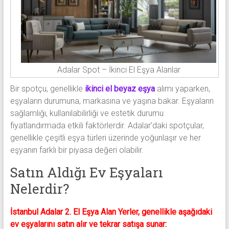
Adalar Spot – İkinci El Eşya Alanlar
Bir spotçu, genellikle
ikinci el beyaz eşya
alımı yaparken,
eşyaların durumuna, markasına ve yaşına bakar. Eşyaların
sağlamlığı, kullanılabilirliği ve estetik durumu
fiyatlandırmada etkili faktörlerdir. Adalar’daki spotçular,
genellikle çeşitli eşya türleri üzerinde yoğunlaşır ve her
eşyanın farklı bir piyasa değeri olabilir.
Satın Aldığı Ev Eşyaları
Nelerdir?
İstanbul Adalar 2. El Eşya Alan Yerler, genellikle aşağıdaki
ev eşyalarını satın alır ve tekrar satışa sunar: