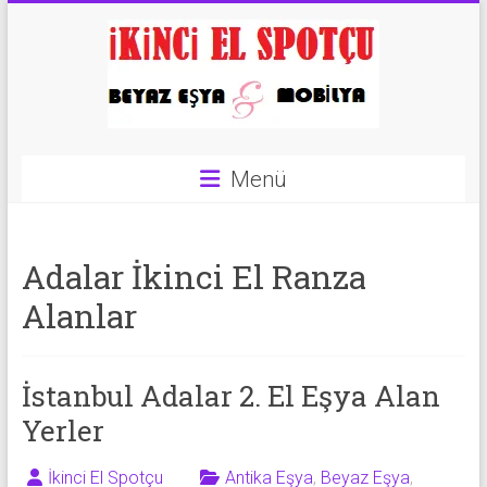
Skip
to
content
İkinci
Menü
El
Spotçu
Adalar İkinci El Ranza
|
Alanlar
2.El
Eşya
İstanbul Adalar 2. El Eşya Alan
Alanlar
Yerler
|
İkinci El Spotçu
Antika Eşya
,
Beyaz Eşya
,